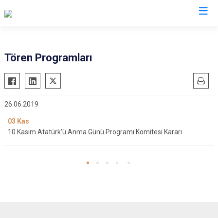
Aydın
Tören Programları
Bozdoğan
Köşk
Buharkent
Kuşadası
26.06.2019
Çine
Kuyucak
Didim
03
Kas
Nazilli
10 Kasım Atatürk’ü Anma Günü Programı Komitesi Kararı
Germencik
Söke
İncirliova
Sultanhisar
Karacasu
Yenipazar
Karpuzlu
Efeler
Koçarlı