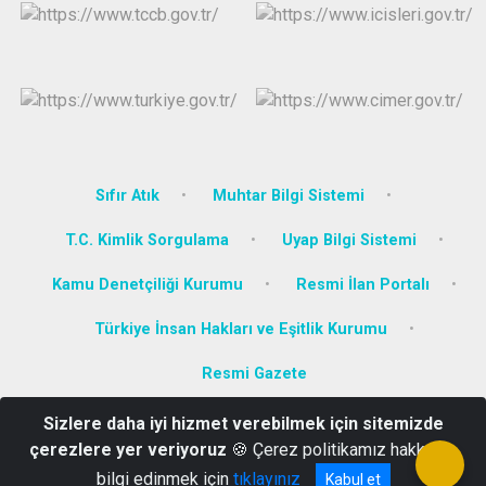
Sıfır Atık
Muhtar Bilgi Sistemi
T.C. Kimlik Sorgulama
Uyap Bilgi Sistemi
Kamu Denetçiliği Kurumu
Resmi İlan Portalı
Türkiye İnsan Hakları ve Eşitlik Kurumu
Resmi Gazete
Sizlere daha iyi hizmet verebilmek için sitemizde
Camikebir Mahallesi Atatürk Bulvarı No: 8 Kuşadası/AYDIN
çerezlere yer veriyoruz
🍪 Çerez politikamız hakkında
0256 614 69 92
bilgi edinmek için
tıklayınız
Kabul et