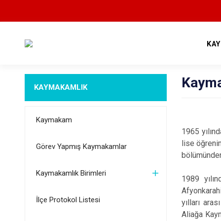
KA
Kayma
KAYMAKAMLIK
Kaymakam
1965 yılın
lise öğreni
Görev Yapmış Kaymakamlar
bölümünden
Kaymakamlık Birimleri
1989 yılın
Afyonkarah
İlçe Protokol Listesi
yılları ar
Aliağa Kay