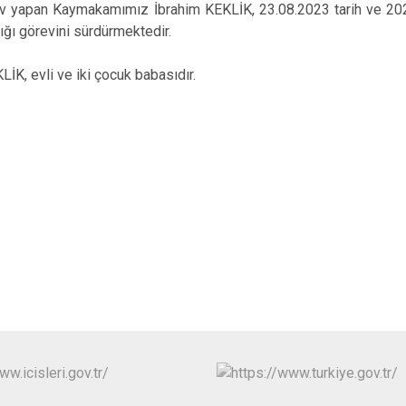
İncirliova
ev yapan Kaymakamımız İbrahim KEKLİK, 23.08.2023 tarih ve 202
ğı görevini sürdürmektedir.
Karacasu
Karpuzlu
LİK, evli ve iki çocuk babasıdır.
Koçarlı