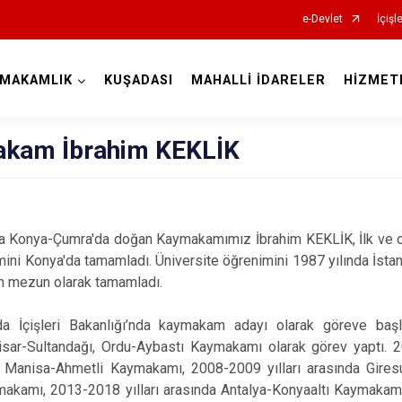
e-Devlet
İçişl
YMAKAMLIK
KUŞADASI
MAHALLİ İDARELER
HİZMET
Aydın
kam İbrahim KEKLİK
da Konya-Çumra'da doğan Kaymakamımız İbrahim KEKLİK, İlk ve o
Bozdoğan
mini Konya'da tamamladı. Üniversite öğrenimini 1987 yılında İsta
Buharkent
 mezun olarak tamamladı.
Çine
da İçişleri Bakanlığı’nda kaymakam adayı olarak göreve başl
Didim
isar-Sultandağı, Ordu-Aybastı Kaymakamı olarak görev yaptı. 20
ası Manisa-Ahmetli Kaymakamı, 2008-2009 yılları arasında Gire
Germencik
makamı, 2013-2018 yılları arasında Antalya-Konyaaltı Kaymakam