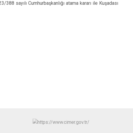
Sultanhisar
3/388 sayılı Cumhurbaşkanlığı atama kararı ile Kuşadası
Yenipazar
Efeler