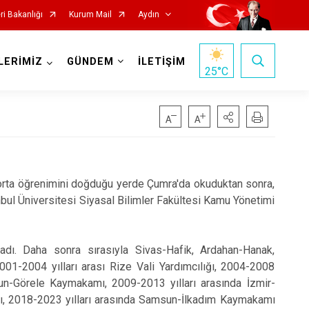
eri Bakanlığı
Kurum Mail
Aydın
LERİMİZ
GÜNDEM
İLETİŞİM
25
°C
rta öğrenimini doğduğu yerde Çumra'da okuduktan sonra,
Köşk
nbul Üniversitesi Siyasal Bilimler Fakültesi Kamu Yönetimi
Kuşadası
Kuyucak
adı. Daha sonra sırasıyla Sivas-Hafik, Ardahan-Hanak,
Nazilli
01-2004 yılları arası Rize Vali Yardımcılığı, 2004-2008
sun-Görele Kaymakamı, 2009-2013 yılları arasında İzmir-
Söke
ı, 2018-2023 yılları arasında Samsun-İlkadım Kaymakamı