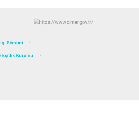
Sultanhisar
Yenipazar
Efeler
lgi Sistemi
e Eşitlik Kurumu