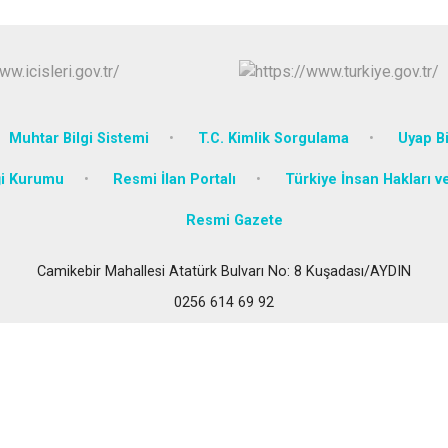
İncirliova
Karacasu
Karpuzlu
Koçarlı
Muhtar Bilgi Sistemi
T.C. Kimlik Sorgulama
Uyap Bi
ği Kurumu
Resmi İlan Portalı
Türkiye İnsan Hakları v
Resmi Gazete
Camikebir Mahallesi Atatürk Bulvarı No: 8 Kuşadası/AYDIN
0256 614 69 92