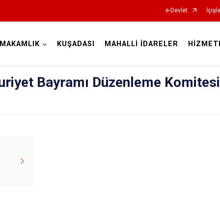
e-Devlet
İçişl
YMAKAMLIK
KUŞADASI
MAHALLİ İDARELER
HİZMET
Aydın
riyet Bayramı Düzenleme Komitesi
Bozdoğan
Buharkent
Çine
Didim
Germencik