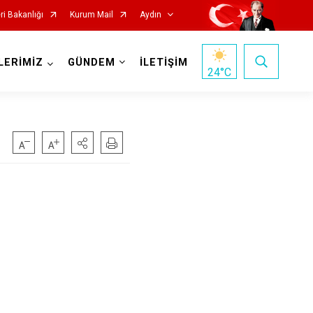
eri Bakanlığı
Kurum Mail
Aydın
LERİMİZ
GÜNDEM
İLETİŞİM
24
°C
Köşk
Kuşadası
Kuyucak
Nazilli
Söke