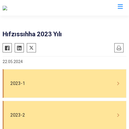
Aydın
Hıfzıssıhha 2023 Yılı
Bozdoğan
Köşk
Buharkent
Kuşadası
22.05.2024
Çine
Kuyucak
Didim
Nazilli
Germencik
Söke
2023-1
İncirliova
Sultanhisar
Karacasu
Yenipazar
Karpuzlu
Efeler
2023-2
Koçarlı