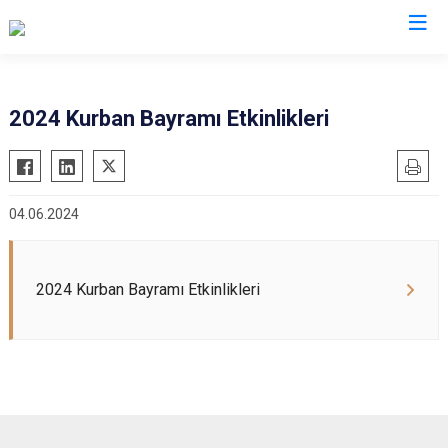
Aydın
2024 Kurban Bayramı Etkinlikleri
Bozdoğan
Köşk
Buharkent
Kuşadası
04.06.2024
Çine
Kuyucak
Didim
Nazilli
Germencik
Söke
2024 Kurban Bayramı Etkinlikleri
İncirliova
Sultanhisar
Karacasu
Yenipazar
Karpuzlu
Efeler
Koçarlı