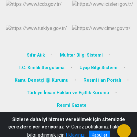
Sıfır Atık
Muhtar Bilgi Sistemi
T.C. Kimlik Sorgulama
Uyap Bilgi Sistemi
Kamu Denetçiliği Kurumu
Resmi İlan Portalı
Türkiye İnsan Hakları ve Eşitlik Kurumu
Resmi Gazete
Sizlere daha iyi hizmet verebilmek için sitemizde
Camikebir Mahallesi Atatürk Bulvarı No: 8 Kuşadası/AYDIN
çerezlere yer veriyoruz
🍪 Çerez politikamız hakkında
0256 614 69 92
bilgi edinmek için
tıklayınız
Kabul et