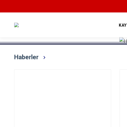
Devamını Oku
KA
Haberler