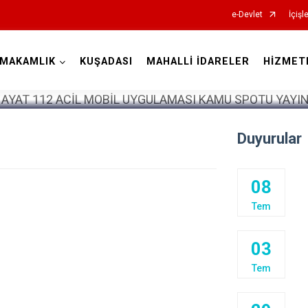
e-Devlet
İçişl
YMAKAMLIK
KUŞADASI
MAHALLİ İDARELER
HİZMET
Aydın
Duyurular
08
Bozdoğan
Tem
Buharkent
Çine
03
Didim
Tem
Germencik