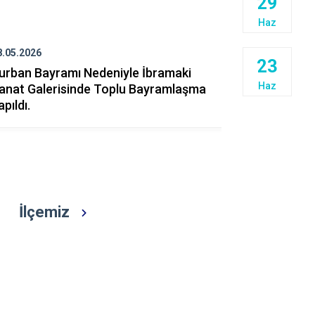
29
İncirliova
Haz
Karacasu
Karpuzlu
8.05.2026
22.05.2026
23
urban Bayramı Nedeniyle İbramaki
19 Mayıs A
Koçarlı
Haz
anat Galerisinde Toplu Bayramlaşma
Spor Bayra
apıldı.
İlçemizde 
İlçemiz