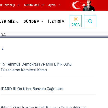
eri Bakanlığı
Kurum Mail
Aydın
1
/
5
LERİMİZ
GÜNDEM
İLETİŞİM
28
°C
15 Temmuz Demokrasi ve Milli Birlik Günü
Köşk
Düzenleme Komitesi Kararı
Kuşadası
Kuyucak
IPARD III On İkinci Başvuru Çağrı İlanı
Nazilli
Söke
Bitlis İl Özel İdaresi Asfalt Plentine Taşıma-Nakliye