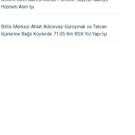
Sultanhisar
Hizmeti Alım İşi
Yenipazar
Efeler
28.04.2026
Bitlis Merkez-Ahlat-Adicevaz-Güroymak ve Tatvan
tatrük' ü Anma Gençlik ve
23 Nisan Ulusal Ege
İlçelerine Bağlı Köylerde 71.05 Km BSK Yol Yapı İşi
mı' nın 107. Yıldönümü
Bayramı Kuşadası' n
Coşkuyla Kutlandı.
Kutlandı.